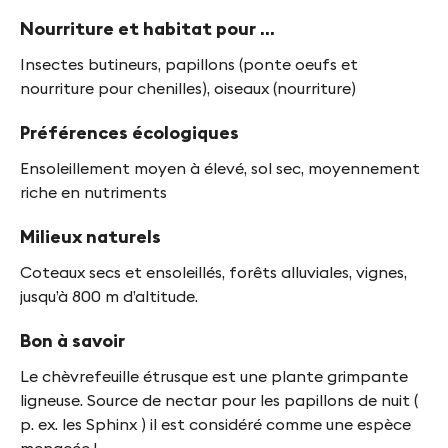
f
Nourriture et habitat pour ...
y
Insectes butineurs, papillons (ponte oeufs et
n
nourriture pour chenilles), oiseaux (nourriture)
-
Préférences écologiques
F
Ensoleillement moyen à élevé, sol sec, moyennement
i
riche en nutriments
n
Milieux naturels
g
Coteaux secs et ensoleillés, forêts alluviales, vignes,
e
jusqu’à 800 m d’altitude.
s
Bon à savoir
Le chèvrefeuille étrusque est une plante grimpante
ligneuse. Source de nectar pour les papillons de nuit (
p. ex. les Sphinx ) il est considéré comme une espèce