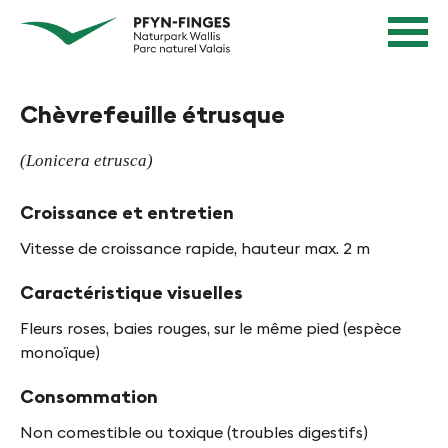
N
N
Page
a
d'accueil
a
Navigation
v
v
Contenu
i
Contact
Chèvrefeuille étrusque
g
i
Sitemap
a
g
Recherche
(Lonicera etrusca)
t
i
i
Croissance et entretien
e
o
n
Vitesse de croissance rapide, hauteur max. 2 m
r
R
e
Caractéristique visuelles
a
n
p
Fleurs roses, baies rouges, sur le même pied (espèce
i
i
monoïque)
d
n
Consommation
e
P
Non comestible ou toxique (troubles digestifs)