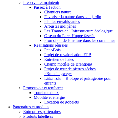
Préserver et maintenir
Passez à l'action
Chantiers nature
Favoriser la nature dans son jardin
Plantes envahissantes
Arbustes indigènes
Les Trames de l'Infrastructure écologique
Oiseau du Parc: Huppe fasciée
Promotion de la nature dans les communes
Réalisations réussies
Petit-Bois
Projet de revalorisation EPB
Entretien de haies
Champ modèle de Brentjong
Projet de mur de pierres sèches
«Rumelingweg»
Lätzi Tolu – Biotope et pataugeoire pour
enfants
Promouvoir et renforcer
Tourisme doux
Mobilité et énergie
Location de gobelets
Partenaires et produits
Entreprises partenaires
Produits labellisés