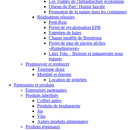
Les Trames de l'Infrastructure écologique
Oiseau du Parc: Huppe fasciée
Promotion de la nature dans les communes
Réalisations réussies
Petit-Bois
Projet de revalorisation EPB
Entretien de haies
Champ modèle de Brentjong
Projet de mur de pierres sèches
«Rumelingweg»
Lätzi Tolu – Biotope et pataugeoire pour
enfants
Promouvoir et renforcer
Tourisme doux
Mobilité et énergie
Location de gobelets
Partenaires et produits
Entreprises partenaires
Produits labellisés
Coffret apéro
Produits de boulangerie
Jus
Vins
Autres produits alimentaires
Produits régionaux