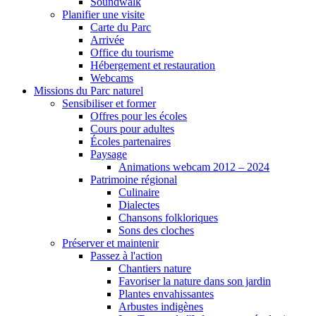
Soundwalk
Planifier une visite
Carte du Parc
Arrivée
Office du tourisme
Hébergement et restauration
Webcams
Missions du Parc naturel
Sensibiliser et former
Offres pour les écoles
Cours pour adultes
Écoles partenaires
Paysage
Animations webcam 2012 – 2024
Patrimoine régional
Culinaire
Dialectes
Chansons folkloriques
Sons des cloches
Préserver et maintenir
Passez à l'action
Chantiers nature
Favoriser la nature dans son jardin
Plantes envahissantes
Arbustes indigènes