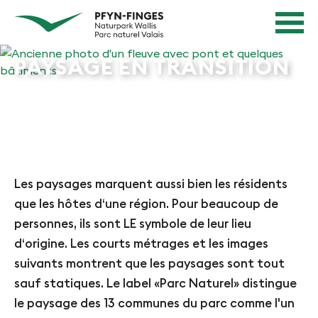
N
N
Page
a
d'accueil
a
Navigation
v
v
Contenu
PAYSAGE EN TRANSITION
i
Contact
g
i
Sitemap
a
g
Recherche
t
i
i
e
o
n
r
Les paysages marquent aussi bien les résidents
R
e
que les hôtes d‘une région. Pour beaucoup de
a
personnes, ils sont LE symbole de leur lieu
n
p
d‘origine. Les courts métrages et les images
i
i
suivants montrent que les paysages sont tout
d
n
sauf statiques. Le label «Parc Naturel» distingue
e
P
le paysage des 13 communes du parc comme l'un