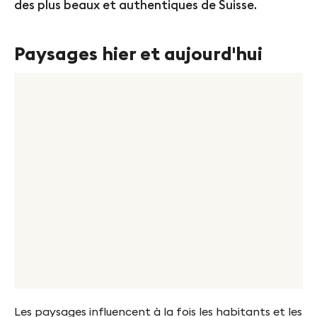
f
des plus beaux et authentiques de Suisse.
y
Paysages hier et aujourd'hui
n
-
F
i
n
g
e
s
Les paysages influencent à la fois les habitants et les