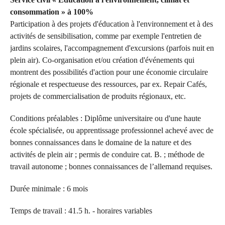
f
consommation » à 100%
y
Participation à des projets d'éducation à l'environnement et à des
activités de sensibilisation, comme par exemple l'entretien de
n
jardins scolaires, l'accompagnement d'excursions (parfois nuit en
-
plein air). Co-organisation et/ou création d'événements qui
F
montrent des possibilités d'action pour une économie circulaire
régionale et respectueuse des ressources, par ex. Repair Cafés,
i
projets de commercialisation de produits régionaux, etc.
n
Conditions préalables : Diplôme universitaire ou d'une haute
g
école spécialisée, ou apprentissage professionnel achevé avec de
e
bonnes connaissances dans le domaine de la nature et des
activités de plein air ; permis de conduire cat. B. ; méthode de
s
travail autonome ; bonnes connaissances de l’allemand requises.
Durée minimale : 6 mois
Temps de travail : 41.5 h. - horaires variables