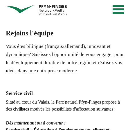
N
Page
N
d'accueil
a
a
Navigation
v
v
Contenu
i
Contact
Rejoins l'équipe
g
i
Sitemap
a
g
Recherche
Vous êtes bilingue (français/allemand), innovant et
t
i
dynamique? Saisissez l'opportunité de vous engager pour
i
le développement durable de notre région et réalisez vos
e
o
idées dans une entreprise moderne.
n
r
R
e
a
n
Service civil
p
i
i
Situé au cœur du Valais, le Parc naturel Pfyn-Finges propose à
d
des
civilistes
motivés les possibilités d'affectation suivantes :
n
e
P
Dès maintenant ou à convenir :
Service civil « Éducation à l'environnement, climat et