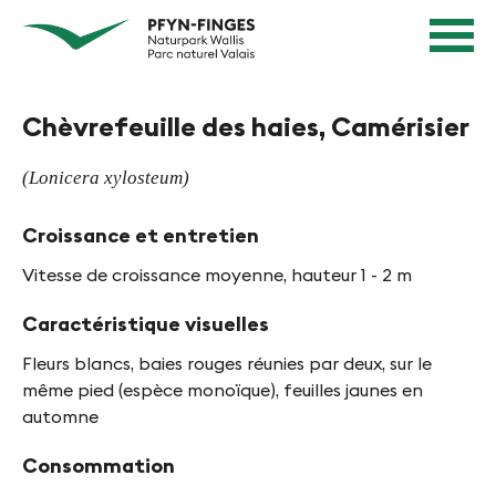
N
N
Page
a
d'accueil
a
Navigation
v
v
Contenu
i
Contact
Chèvrefeuille des haies, Camérisier
g
i
Sitemap
a
g
Recherche
(Lonicera xylosteum)
t
i
i
Croissance et entretien
e
o
n
Vitesse de croissance moyenne, hauteur 1 - 2 m
r
R
e
Caractéristique visuelles
a
n
p
Fleurs blancs, baies rouges réunies par deux, sur le
i
i
même pied (espèce monoïque), feuilles jaunes en
d
automne
n
e
P
Consommation