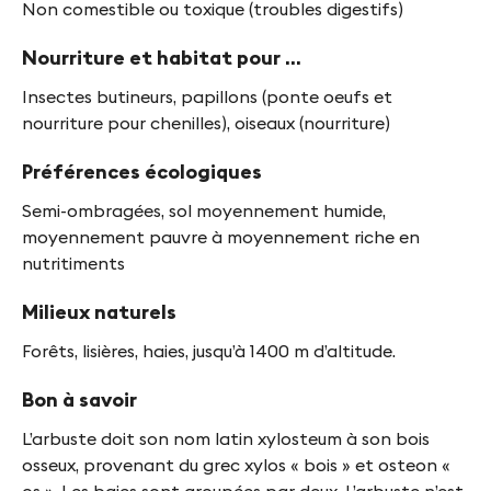
f
Non comestible ou toxique (troubles digestifs)
y
Nourriture et habitat pour ...
n
Insectes butineurs, papillons (ponte oeufs et
-
nourriture pour chenilles), oiseaux (nourriture)
F
Préférences écologiques
i
Semi-ombragées, sol moyennement humide,
n
moyennement pauvre à moyennement riche en
nutritiments
g
e
Milieux naturels
s
Forêts, lisières, haies, jusqu’à 1400 m d’altitude.
Bon à savoir
L’arbuste doit son nom latin xylosteum à son bois
osseux, provenant du grec xylos « bois » et osteon «