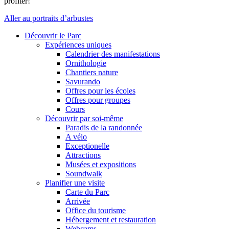
profiter!
Aller au portraits d’arbustes
Découvrir le Parc
Expériences uniques
Calendrier des manifestations
Ornithologie
Chantiers nature
Savurando
Offres pour les écoles
Offres pour groupes
Cours
Découvrir par soi-même
Paradis de la randonnée
A vélo
Exceptionelle
Attractions
Musées et expositions
Soundwalk
Planifier une visite
Carte du Parc
Arrivée
Office du tourisme
Hébergement et restauration
Webcams