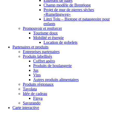
Entretien de haies
Champ modèle de Brentjong
Projet de mur de pierres sèches
«Rumelingweg»
Lätzi Tolu – Biotope et pataugeoire pour
enfants
Promouvoir et renforcer
Tourisme doux
Mobilité et énergie
Location de gobelets
Partenaires et produits
Entreprises partenaires
Produits labellisés
Coffret apéro
Produits de boulangerie
Jus
Vins
Autres produits alimentaires
Produits régionaux
Tavolata
Idée de cadeau
Finya
Savurando
Carte interactive