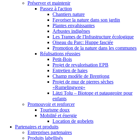
Préserver et maintenir
Passez à l'action
Chantiers nature
Favoriser la nature dans son jardin
Plantes envahissantes
Arbustes indigènes
Les Trames de l'Infrastructure écologique
Oiseau du Parc: Huppe fasciée
Promotion de la nature dans les communes
Réalisations réussies
Petit-Bois
Projet de revalorisation EPB
Entretien de haies
Champ modèle de Brentjong
Projet de mur de pierres sèches
«Rumelingweg»
Lätzi Tolu – Biotope et pataugeoire pour
enfants
Promouvoir et renforcer
Tourisme doux
Mobilité et énergie
Location de gobelets
Partenaires et produits
Entreprises partenaires
Produits labellisés