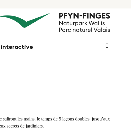
Chaine
 interactive
de
recherche
(au
moins
3
caractères
e saliront les mains, le temps de 5 leçons doubles, jusqu’aux
ux secrets de jardiniers.