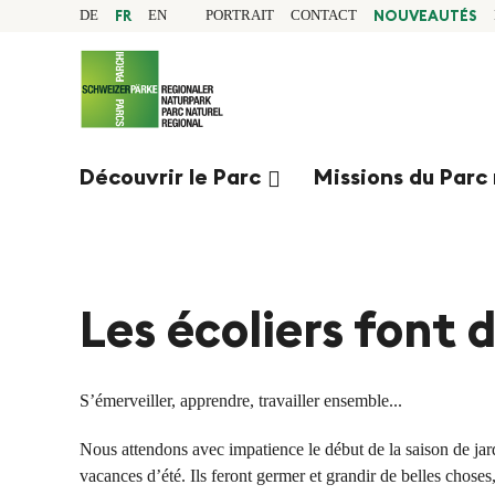
N
N
Page
DE
FR
EN
PORTRAIT
CONTACT
NOUVEAUTÉS
d'accueil
a
Navigation
a
v
Contenu
Contact
i
v
Sitemap
g
Recherche
Découvrir le Parc
Missions du Parc 
a
i
t
g
i
o
Les écoliers font 
i
n
e
R
S’émerveiller, apprendre, travailler ensemble...
a
r
Nous attendons avec impatience le début de la saison de jard
p
vacances d’été. Ils feront germer et grandir de belles choses