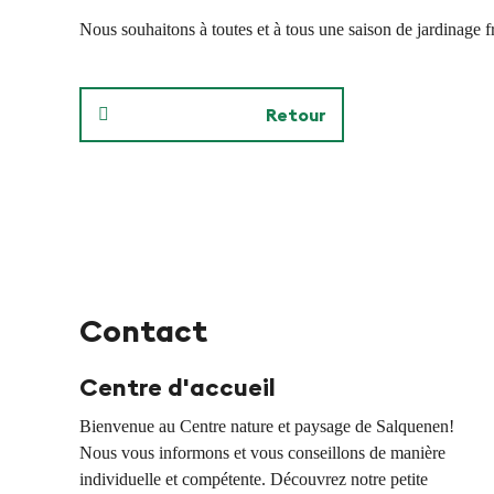
i
e
Nous souhaitons à toutes et à tous une saison de jardinage f
d
n
e
Retour
i
n
P
f
Contact
y
Centre d'accueil
Bienvenue au Centre nature et paysage de Salquenen!
n
Nous vous informons et vous conseillons de manière
individuelle et compétente. Découvrez notre petite