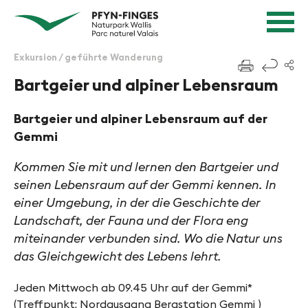
Schnellnavigation
Navigieren in Pfyn-Finges
Startseite
Navigation
Inhalt
Kontakt
Exkursion / geführte Wanderung
f
Sitemap
Bartgeier und alpiner Lebensraum
Suche
Bartgeier und alpiner Lebensraum auf der
Gemmi
Kommen Sie mit und lernen den Bartgeier und
seinen Lebensraum auf der Gemmi kennen. In
einer Umgebung, in der die Geschichte der
Landschaft, der Fauna und der Flora eng
miteinander verbunden sind. Wo die Natur uns
das Gleichgewicht des Lebens lehrt.
Jeden Mittwoch ab 09.45 Uhr auf der Gemmi*
(Treffpunkt: Nordausgang Bergstation Gemmi )