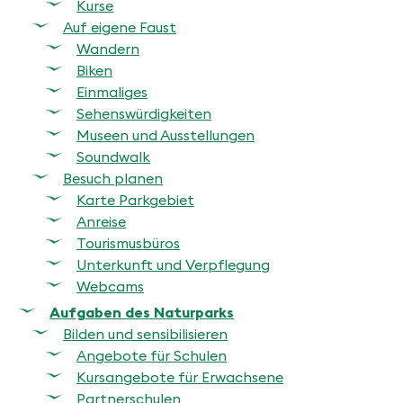
f
Kurse
Auf eigene Faust
y
Wandern
n
Biken
Einmaliges
-
Sehenswürdigkeiten
F
Museen und Ausstellungen
Soundwalk
i
Besuch planen
n
Karte Parkgebiet
g
Anreise
Tourismusbüros
e
Unterkunft und Verpflegung
s
Webcams
Aufgaben des Naturparks
Bilden und sensibilisieren
Angebote für Schulen
Kursangebote für Erwachsene
Partnerschulen