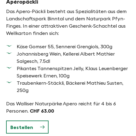
Apéropäckli
f
Das Apero-Päckli besteht aus Spezialitäten aus dem
y
Landschaftspark Binntal und dem Naturpark Pfyn-
n
Finges. In einer attraktiven Geschenk-Schachtel aus
-
Wellkarton finden sich:
F
Käse Gomser 55, Sennerei Grengiols, 300g
i
Johannisberg Wein, Kellerei Albert Mathier
Salgesch, 7.5dl
n
Pikantes Tannenspitzen Jelly, Klaus Leuenberger
g
Speisewerk Ernen, 100g
Traubenkern-Stäckli, Bäckerei Mathieu Susten,
e
250g
s
Das Walliser Naturpärke Apero reicht für 4 bis 6
Personen.
CHF 63.00
Bestellen