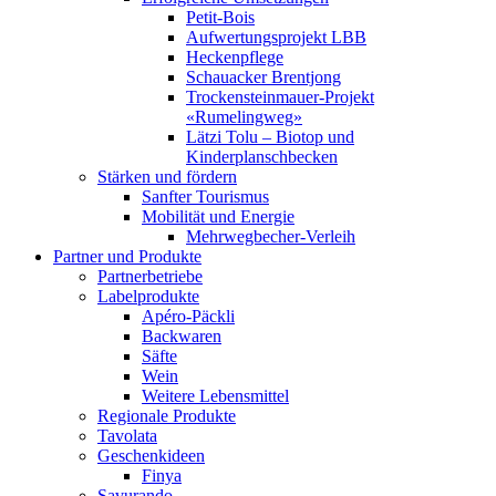
Petit-Bois
Aufwertungsprojekt LBB
Heckenpflege
Schauacker Brentjong
Trockensteinmauer-Projekt
«Rumelingweg»
Lätzi Tolu – Biotop und
Kinderplanschbecken
Stärken und fördern
Sanfter Tourismus
Mobilität und Energie
Mehrwegbecher-Verleih
Partner und Produkte
Partnerbetriebe
Labelprodukte
Apéro-Päckli
Backwaren
Säfte
Wein
Weitere Lebensmittel
Regionale Produkte
Tavolata
Geschenkideen
Finya
Savurando