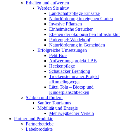
Erhalten und aufwerten
Werden Sie aktiv
Landschaftspflege-Einsätze
Naturförderung im eigenen Garten
Invasive Pflanzen
Einheimische Sträucher
Ebenen der ökologischen Infrastruktur
Parkvogel: Wiedehopf
Naturförderung in Gemeinden
Erfolgreiche Umsetzungen
Petit-Bois
Aufwertungsprojekt LBB
Heckenpflege
Schauacker Brentjong
Trockensteinmauer-Projekt
«Rumelingweg»
Lätzi Tolu – Biotop und
Kinderplanschbecken
Stärken und fördern
Sanfter Tourismus
Mobilität und Energie
Mehrwegbecher-Verleih
Partner und Produkte
Partnerbetriebe
Labelprodukte