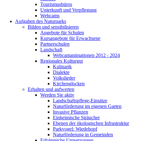
Tourismusbüros
Unterkunft und Verpflegung
Webcams
Aufgaben des Naturparks
Bilden und sensibilisieren
Angebote für Schulen
Kursangebote für Erwachsene
Partnerschulen
Landschaft
Webcamanimationen 2012 - 2024
Regionales Kulturgut
Kulinarik
Dialekte
Volkslieder
Kirchenglocken
Erhalten und aufwerten
Werden Sie aktiv
Landschaftspflege-Einsätze
Naturförderung im eigenen Garten
Invasive Pflanzen
Einheimische Sträucher
Ebenen der ökologischen Infrastruktur
Parkvogel: Wiedehopf
Naturförderung in Gemeinden
Erfolgreiche Umsetzungen