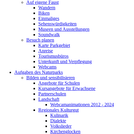
Auf eigene Faust
Wandern
Biken
Einmaliges
Sehenswürdigkeiten
Museen und Ausstellungen
Soundwalk
Besuch planen
Karte Parkgebiet
Anreise
Tourismusbüros
Unterkunft und Verpflegung
Webcams
Aufgaben des Naturparks
Bilden und sensibilisieren
Angebote für Schulen
Kursangebote für Erwachsene
Partnerschulen
Landschaft
Webcamanimationen 2012 - 2024
Regionales Kulturgut
Kulinarik
Dialekte
Volkslieder
Kirchenglocken