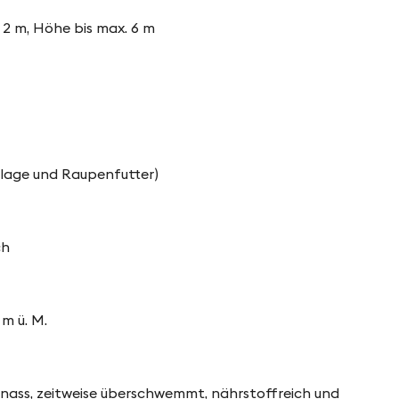
 2 m, Höhe bis max. 6 m
blage und Raupenfutter)
ch
m ü. M.
nass, zeitweise überschwemmt, nährstoffreich und