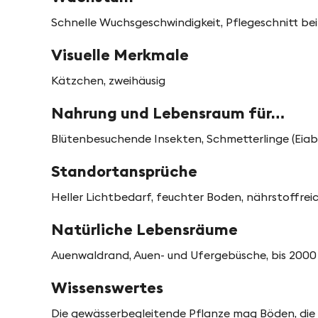
t
e
Schnelle Wuchsgeschwindigkeit, Pflegeschnitt bei
i
n
o
Visuelle Merkmale
n
Kätzchen, zweihäusig
i
Nahrung und Lebensraum für…
n
Blütenbesuchende Insekten, Schmetterlinge (Eia
P
Standortansprüche
Heller Lichtbedarf, feuchter Boden, nährstoffrei
f
Natürliche Lebensräume
y
Auenwaldrand, Auen- und Ufergebüsche, bis 2000 
n
Wissenswertes
Die gewässerbegleitende Pflanze mag Böden, die 