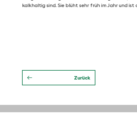
-
kalkhaltig sind. Sie blüht sehr früh im Jahr und ist
F
i
n
g
Zurück
e
s
Miniguide einheimische Str
Miniguide Invasive Neophyt
vielfältige Hecken