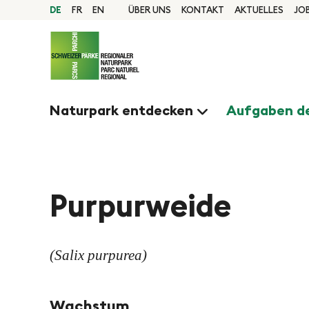
S
N
Startseite
DE
FR
EN
ÜBER UNS
KONTAKT
AKTUELLES
JO
Navigation
c
Inhalt
a
h
Kontakt
Sitemap
n
v
Suche
e
Naturpark entdecken
Aufgaben de
l
i
l
g
n
a
Purpurweide
i
v
e
i
(Salix purpurea)
g
r
a
Wachstum