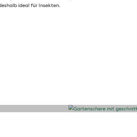
 deshalb ideal für Insekten.
äucher und
Kursangebote
en
InvasivApp