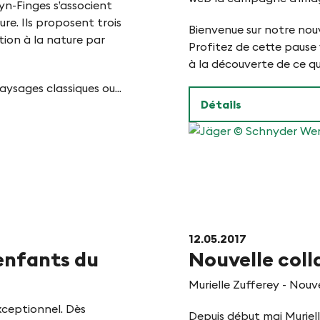
fyn-Finges s’associent
naturel
re. Ils proposent trois
Pfyn-
Bienvenue sur notre nouv
tion à la nature par
Finges
Profitez de cette pause 
avec
à la découverte de ce qui
le
ysages classiques ou...
président
Détails
d’honneur
Jean-
Michel
Cina.
Jäger
©
Schnyder
Werbung
12.05.2017
 enfants du
Nouvelle coll
Murielle Zufferey - Nou
ceptionnel. Dès
Depuis début mai Muriell