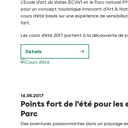
le
L’Ecole d’art du Valais (ECAV) et le Parc naturel P
-
vignoble
pour un concept touristique innovant d’Art & Natu
du
cours d’été basés sur une expérience de sensibilisa
F
Parc
l’art.
naturel
i
Pfyn-
Les cours d’été 2017 partent à la découverte de pa
Finges.
n
Détails
g
Cours
d'été
e
16.05.2017
s
Points fort de l’été pour les
Parc
Des aventures passionnantes dans un paysage ex