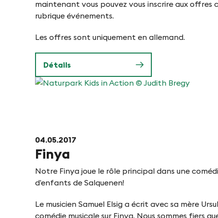
maintenant vous pouvez vous inscrire aux offres 
rubrique événements.
Les offres sont uniquement en allemand.
Détails
Naturpark
Kids
in
Action
04.05.2017
Finya
©
Judith
Notre Finya joue le rôle principal dans une coméd
Bregy
d’enfants de Salquenen!
Le musicien Samuel Elsig a écrit avec sa mère Urs
comédie musicale sur Finya. Nous sommes fiers q