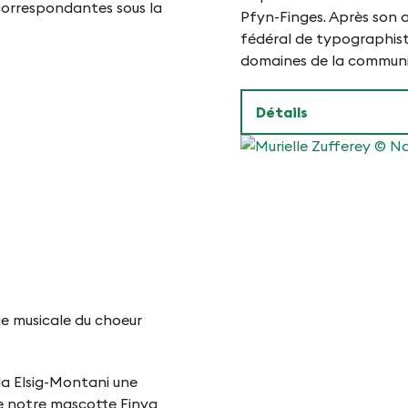
correspondantes sous la
Pfyn-Finges. Après son 
fédéral de typographist
domaines de la communic
Détails
Murielle
Zufferey
©
Naturpark
Pfyn-
Finges
ie musicale du choeur
ula Elsig-Montani une
ue notre mascotte Finya