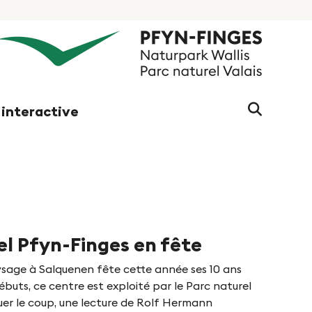
Chaine
 interactive
de
recherc
(au
moins
3
caractè
el Pfyn-Finges en fête
sage à Salquenen fête cette année ses 10 ans
débuts, ce centre est exploité par le Parc naturel
er le coup, une lecture de Rolf Hermann