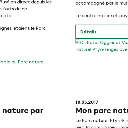
fusé en direct depuis les
accompagné par le musi
s forts de ce
olata.
Le centre nature et pays
ignes, étaient le Parc
Détails
Dr.
Peter
Oggier
et
Viola
Anthamatten-
18.05.2017
Fryand,
a nature par
Mon parc nat
Direction
du
Le Parc naturel Pfyn-Fi
Parc
web la campagne d’imag