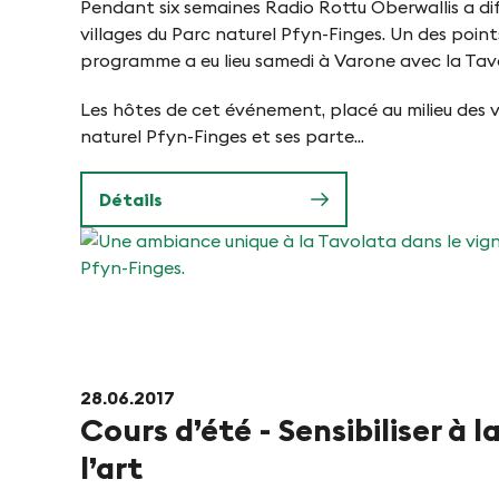
i
Pendant six semaines Radio Rottu Oberwallis a dif
e
villages du Parc naturel Pfyn-Finges. Un des point
d
programme a eu lieu samedi à Varone avec la Tav
n
e
Les hôtes de cet événement, placé au milieu des v
i
naturel Pfyn-Finges et ses parte...
n
Détails
P
Une
f
ambiance
unique
y
à
28.06.2017
Cours d’été - Sensibiliser à l
la
n
Tavolata
l’art
dans