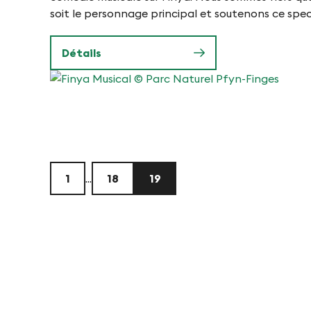
soit le personnage principal et soutenons ce spect
Détails
Finya
Musical
©
Parc
Naturel
1
...
18
19
Pfyn-
Finges