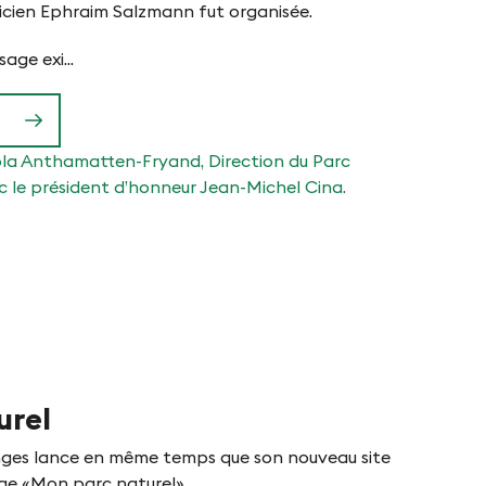
cien Ephraim Salzmann fut organisée.
age exi...
urel
nges lance en même temps que son nouveau site
e «Mon parc naturel».