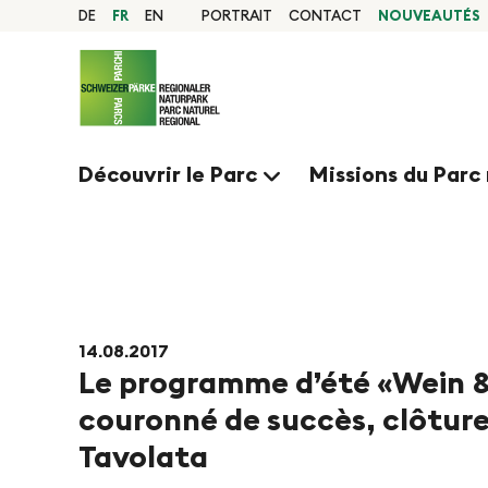
N
N
Page
DE
FR
EN
PORTRAIT
CONTACT
NOUVEAUTÉS
d'accueil
a
Navigation
a
v
Contenu
Contact
i
v
Sitemap
g
Recherche
Découvrir le Parc
Missions du Parc 
a
i
t
g
NOUVEA
i
o
i
n
14.08.2017
Le programme d’été «Wein &
e
R
couronné de succès, clôture
a
r
Tavolata
p