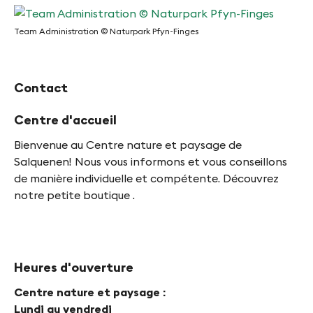
f
y
Team Administration © Naturpark Pfyn-Finges
n
Team
-
Administration
Contact
©
F
Naturpark
Centre d'accueil
i
Pfyn-
Finges
Bienvenue au Centre nature et paysage de
n
Salquenen! Nous vous informons et vous conseillons
g
de manière individuelle et compétente. Découvrez
e
notre petite boutique .
s
Heures d'ouverture
Centre nature et paysage :
Lundi au vendredi