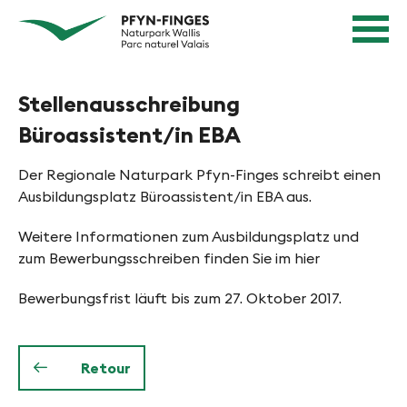
N
N
Page
a
d'accueil
a
Navigation
v
v
Contenu
i
Contact
Stellenausschreibung
g
i
Sitemap
a
Büroassistent/in EBA
g
Recherche
t
i
i
Der Regionale Naturpark Pfyn-Finges schreibt einen
e
Ausbildungsplatz Büroassistent/in EBA aus.
o
n
r
Weitere Informationen zum Ausbildungsplatz und
R
e
zum Bewerbungsschreiben finden Sie im hier
a
n
p
Bewerbungsfrist läuft bis zum 27. Oktober 2017.
i
i
d
n
e
Retour
P