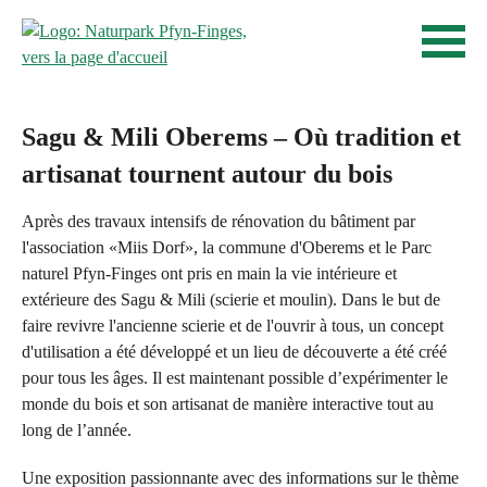
N
Page
N
d'accueil
a
a
Navigation
v
v
Contenu
i
Contact
g
i
Sagu & Mili Oberems – Où tradition et
Sitemap
a
g
Recherche
artisanat tournent autour du bois
t
i
i
Après des travaux intensifs de rénovation du bâtiment par
e
o
l'association «Miis Dorf», la commune d'Oberems et le Parc
n
r
naturel Pfyn-Finges ont pris en main la vie intérieure et
R
extérieure des Sagu & Mili (scierie et moulin). Dans le but de
e
a
faire revivre l'ancienne scierie et de l'ouvrir à tous, un concept
n
p
d'utilisation a été développé et un lieu de découverte a été créé
i
pour tous les âges. Il est maintenant possible d’expérimenter le
i
monde du bois et son artisanat de manière interactive tout au
d
n
long de l’année.
e
P
Une exposition passionnante avec des informations sur le thème