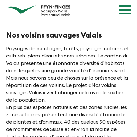
N
N
Page
a
d'accueil
a
Navigation
v
v
Contenu
i
Contact
Nos voisins sauvages Valais
g
i
Sitemap
a
g
Recherche
Paysages de montagne, forêts, paysages naturels et
t
i
culturels, plans d’eau et zones urbaines. Le canton du
i
Valais présente une étonnante diversité d’habitats
e
o
dans lesquelles une grande variété d’animaux vivent.
n
r
Mais nous savons peu de choses sur la présence et la
R
répartition de ces voisins. Le projet « Nos voisins
e
a
sauvages Valais » veut changer cela avec le soutien
n
p
de la population.
i
En plus des espaces naturels et des zones rurales, les
i
d
zones urbaines présentent une diversité étonnante
n
de plantes et d’animaux. 40 des quelque 90 espèces
e
P
de mammifères de Suisse et environ la moitié de
toutes les espèces d’amphibiens et de reptiles