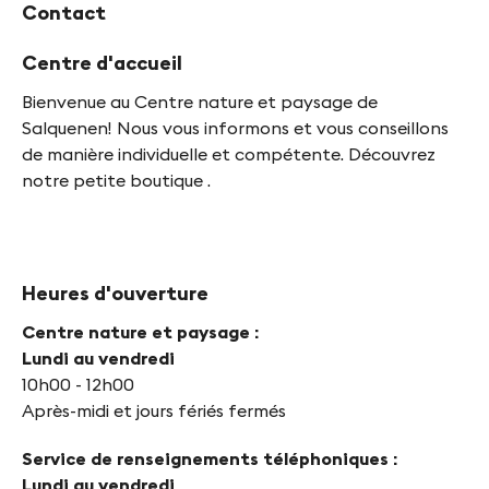
Contact
dans
un
Centre d'accueil
jardin
urbain
Bienvenue au Centre nature et paysage de
à
Salquenen! Nous vous informons et vous conseillons
Sion
de manière individuelle et compétente. Découvrez
notre petite boutique .
© Elsina
Bolt
/
nosvoisinssauves.ch
Heures d'ouverture
Centre nature et paysage :
Lundi au vendredi
10h00 - 12h00
Après-midi et jours fériés fermés
Service de renseignements téléphoniques :
Lundi au vendredi