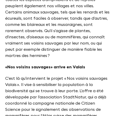
f
peuplent également nos villages et nos villes.
y
Certains animaux sauvages, tels que les renards et les
écureuils, sont faciles à observer, tandis que d’autres,
n
comme les blaireaux et les musaraignes, sont
-
rarement observés. Qu’il s’agisse de plantes,
F
d’insectes, d’oiseaux ou de mammifères, qui connaît
vraiment ses voisins sauvages par leur nom, ou qui
i
peut par exemple distinguer de manière fiable les
n
martres des hermines ?
g
«Nos voisins sauvages» arrive en Valais
e
C’est là qu’intervient le projet « Nos voisins sauvages
s
Valais ». Il vise à sensibiliser la population à la
biodiversité qui se trouve à leur porte. L’offre a été
développée par l’association StadtNatur, qui a déjà
coordonné la campagne nationale de Citizen
Science pour le signalement des observations de
mammifères pour l’Atlas suisse des mammifères.