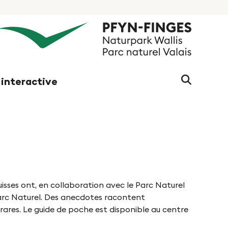
Chaine
 interactive
de
recherc
(au
moins
3
caractè
uisses ont, en collaboration avec le Parc Naturel
Parc Naturel. Des anecdotes racontent
rares. Le guide de poche est disponible au centre