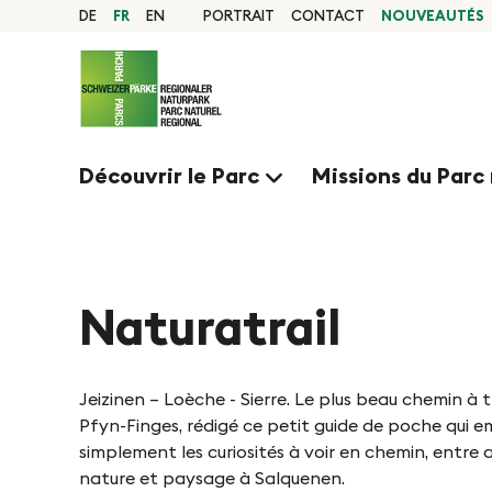
N
N
Page
DE
FR
EN
PORTRAIT
CONTACT
NOUVEAUTÉS
d'accueil
a
Navigation
a
v
Contenu
Contact
i
v
Sitemap
g
Recherche
Découvrir le Parc
Missions du Parc 
a
i
t
g
i
o
Naturatrail
i
n
e
R
Jeizinen – Loèche - Sierre. Le plus beau chemin à 
a
Pfyn-Finges, rédigé ce petit guide de poche qui 
r
simplement les curiosités à voir en chemin, entre
p
nature et paysage à Salquenen.