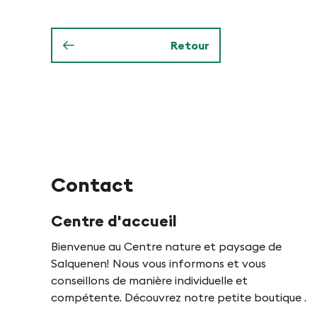
i
e
d
Retour
n
e
i
n
P
Contact
f
Centre d'accueil
y
Bienvenue au Centre nature et paysage de
Salquenen! Nous vous informons et vous
conseillons de manière individuelle et
n
compétente. Découvrez notre petite boutique .