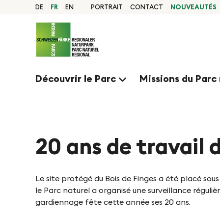
N
N
Page
DE
FR
EN
PORTRAIT
CONTACT
NOUVEAUTÉS
d'accueil
a
Navigation
a
v
Contenu
Contact
i
v
Sitemap
g
Recherche
Découvrir le Parc
Missions du Parc 
a
i
t
g
i
o
20 ans de travail 
i
n
e
R
Le site protégé du Bois de Finges a été placé sous
a
le Parc naturel a organisé une surveillance régul
r
gardiennage fête cette année ses 20 ans.
p