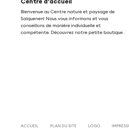
Centre d'accueil
-
Bienvenue au Centre nature et paysage de
Salquenen! Nous vous informons et vous
F
conseillons de manière individuelle et
compétente. Découvrez notre petite boutique .
i
n
g
e
s
ACCUEIL
PLAN DU SITE
LOGO
IMPRES