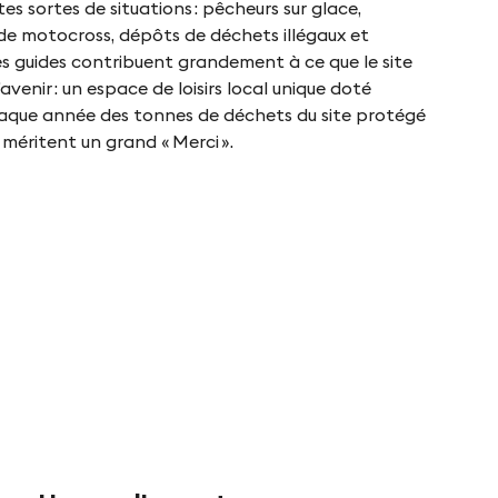
s sortes de situations : pêcheurs sur glace,
gui
et de motocross, dépôts de déchets illégaux et
ob
 les guides contribuent grandement à ce que le site
le
avenir : un espace de loisirs local unique doté
sit
chaque année des tonnes de déchets du site protégé
pr
 méritent un grand « Merci ».
du
Boi
de
Fin