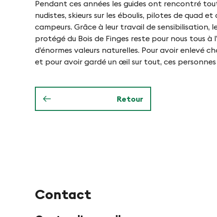
i
Pendant ces années les guides ont rencontré toute
e
nudistes, skieurs sur les éboulis, pilotes de quad 
d
campeurs. Grâce à leur travail de sensibilisation,
n
e
protégé du Bois de Finges reste pour nous tous à l’
d’énormes valeurs naturelles. Pour avoir enlevé 
i
et pour avoir gardé un œil sur tout, ces personnes
n
Retour
P
f
y
Contact
n