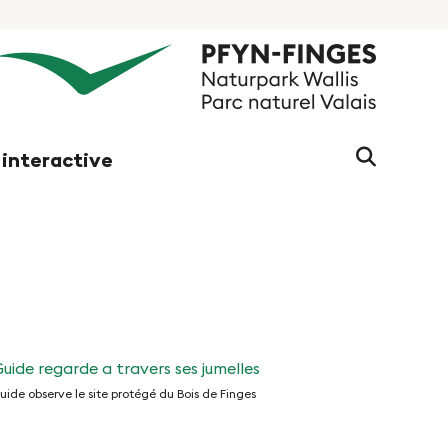
Chaine
 interactive
de
recherc
(au
moins
3
caractè
uide observe le site protégé du Bois de Finges