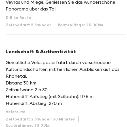
Veyras und Miege. Geniessen Sie das wunderschöne
Panorama über das Tal.
E-Bike Route
Zeitbedarf: 5 Stunden
Routenlänge: 25.00km
Landschaft & Authentizität
Gemütliche Velospazierfahrt durch verschiedene
Kulturlandschaften mit herrlichen Ausblicken auf das
Rhonetal.
Distanz 30 km
Zeitaufwand 2 h 30
Höhendiff. Aufstieg (mit Seilbahn): 1175 m
Höhendiff. Abstieg 1270 m
Veloroute
Zeitbedarf: 2 Stunden 30 Minuten
Routenlänge: 30.00km