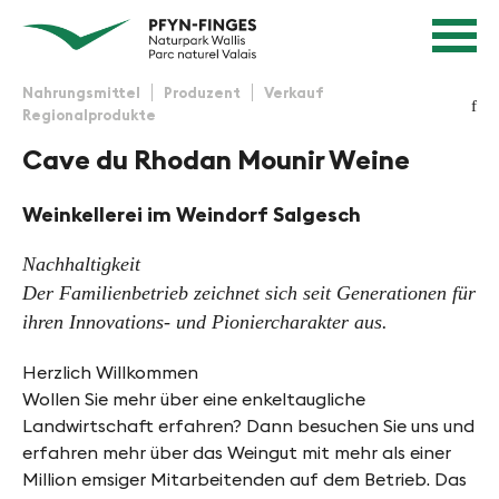
Schnellnavigation
Navigieren in Pfyn-Finges
Startseite
Navigation
Inhalt
Kontakt
Nahrungsmittel
Produzent
Verkauf
f
Regionalprodukte
Sitemap
Suche
Cave du Rhodan Mounir Weine
Weinkellerei im Weindorf Salgesch
Nachhaltigkeit
Der Familienbetrieb zeichnet sich seit Generationen für
ihren Innovations- und Pioniercharakter aus.
Herzlich Willkommen
Wollen Sie mehr über eine enkeltaugliche
Landwirtschaft erfahren? Dann besuchen Sie uns und
erfahren mehr über das Weingut mit mehr als einer
Million emsiger Mitarbeitenden auf dem Betrieb. Das