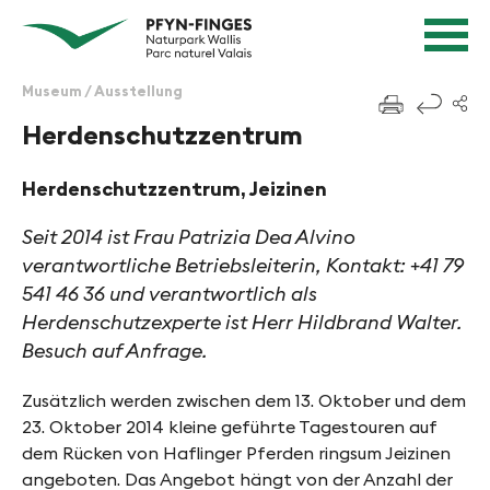
Schnellnavigation
Navigieren in Pfyn-Finges
Startseite
Navigation
Inhalt
Kontakt
Museum / Ausstellung
f
Sitemap
Herdenschutzzentrum
Suche
Herdenschutzzentrum, Jeizinen
Seit 2014 ist Frau Patrizia Dea Alvino
verantwortliche Betriebsleiterin, Kontakt: +41 79
541 46 36 und verantwortlich als
Herdenschutzexperte ist Herr Hildbrand Walter.
Besuch auf Anfrage.
Zusätzlich werden zwischen dem 13. Oktober und dem
23. Oktober 2014 kleine geführte Tagestouren auf
dem Rücken von Haflinger Pferden ringsum Jeizinen
angeboten. Das Angebot hängt von der Anzahl der