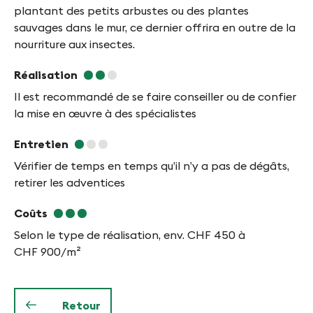
f
plantant des petits arbustes ou des plantes
y
sauvages dans le mur, ce dernier offrira en outre de la
nourriture aux insectes.
n
-
Réalisation
Il est recommandé de se faire conseiller ou de confier
F
la mise en œuvre à des spécialistes
i
Entretien
n
Vérifier de temps en temps qu’il n’y a pas de dégâts,
g
retirer les adventices
e
Coûts
s
Selon le type de réalisation, env. CHF 450 à
CHF 900/m²
Retour