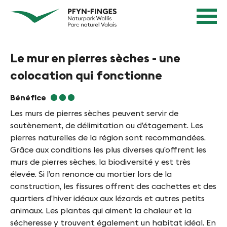
N
N
Page
a
d'accueil
a
Navigation
v
v
Contenu
i
Contact
Le mur en pierres sèches - une
g
i
Sitemap
a
colocation qui fonctionne
g
Recherche
t
i
i
Bénéfice
e
o
Les murs de pierres sèches peuvent servir de
n
soutènement, de délimitation ou d’étagement. Les
r
R
pierres naturelles de la région sont recommandées.
e
a
Grâce aux conditions les plus diverses qu’offrent les
n
murs de pierres sèches, la biodiversité y est très
p
élevée. Si l’on renonce au mortier lors de la
i
i
construction, les fissures offrent des cachettes et des
d
n
quartiers d’hiver idéaux aux lézards et autres petits
e
animaux. Les plantes qui aiment la chaleur et la
P
sécheresse y trouvent également un habitat idéal. En