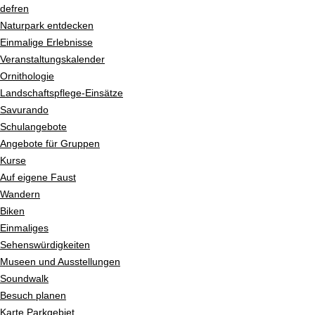
Navigieren in Pfyn-Finges
Schnellnavigation
Startseite
de
fr
en
Navigation
Naturpark entdecken
Inhalt
Einmalige Erlebnisse
Kontakt
Veranstaltungskalender
Sitemap
Ornithologie
Suche
Landschaftspflege-Einsätze
Savurando
Schulangebote
Angebote für Gruppen
Kurse
Auf eigene Faust
Wandern
Biken
Einmaliges
Sehenswürdigkeiten
Museen und Ausstellungen
Soundwalk
Besuch planen
Karte Parkgebiet