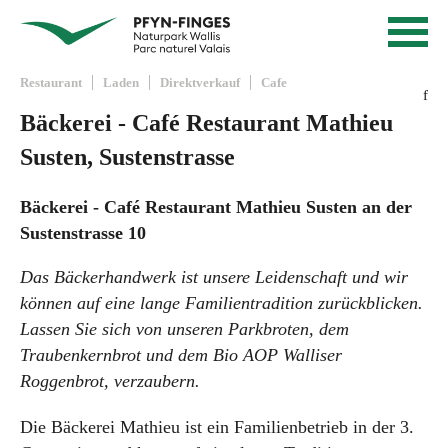
Schnellnavigation
Startseite
Navigieren in Pfyn-Finges
Navigation
Inhalt
Kontakt
Restaurant
Laden
Direktverkauf
Cafe
f
Sitemap
Bäckerei - Café Restaurant Mathieu
Suche
Susten, Sustenstrasse
Bäckerei - Café Restaurant Mathieu Susten an der
Sustenstrasse 10
Das Bäckerhandwerk ist unsere Leidenschaft und wir
können auf eine lange Familientradition zurückblicken.
Lassen Sie sich von unseren Parkbroten, dem
Traubenkernbrot und dem Bio AOP Walliser
Roggenbrot, verzaubern.
Die Bäckerei Mathieu ist ein Familienbetrieb in der 3.