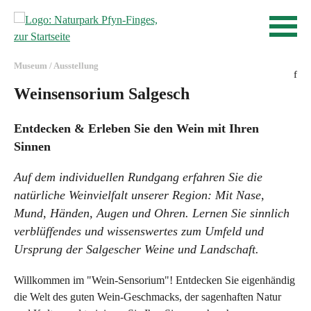
Schnellnavigation
Startseite
Navigieren in Pfyn-Finges
Navigation
Inhalt
Kontakt
Museum / Ausstellung
Sitemap
f
Suche
Weinsensorium Salgesch
Entdecken & Erleben Sie den Wein mit Ihren
Sinnen
Auf dem individuellen Rundgang erfahren Sie die
natürliche Weinvielfalt unserer Region: Mit Nase,
Mund, Händen, Augen und Ohren. Lernen Sie sinnlich
verblüffendes und wissenswertes zum Umfeld und
Ursprung der Salgescher Weine und Landschaft.
Willkommen im "Wein-Sensorium"! Entdecken Sie eigenhändig
die Welt des guten Wein-Geschmacks, der sagenhaften Natur