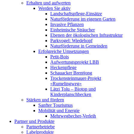
Erhalten und aufwerten
Werden Sie aktiv
Landschaftspflege-Einsätze
Naturförderung im eigenen Garten
Invasive Pflanzen
Einheimische Sträucher
Ebenen der ökologischen Infrastruktur
Parkvogel: Wiedehopf
Naturförderung in Gemeinden
Erfolgreiche Umsetzungen
Petit-Bois
Aufwertungsprojekt LBB
Heckenpflege
Schauacker Brentjong
Trockensteinmauer-Projekt
«Rumelingweg»
Lätzi Tolu – Biotop und
Kinderplanschbecken
Stärken und fördern
Sanfter Tourismus
Mobilität und Energie
Mehrwegbecher-Verleih
Partner und Produkte
Partnerbetriebe
Labelprodukte