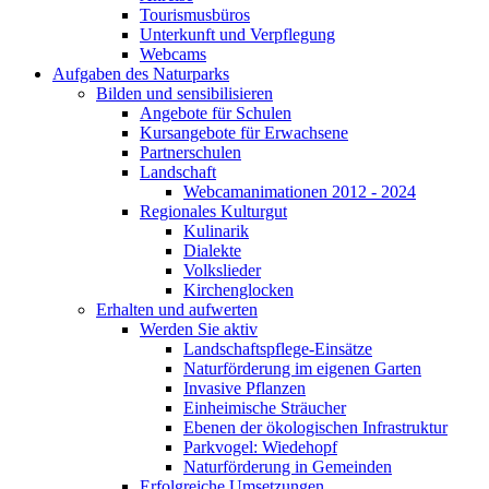
Tourismusbüros
Unterkunft und Verpflegung
Webcams
Aufgaben des Naturparks
Bilden und sensibilisieren
Angebote für Schulen
Kursangebote für Erwachsene
Partnerschulen
Landschaft
Webcamanimationen 2012 - 2024
Regionales Kulturgut
Kulinarik
Dialekte
Volkslieder
Kirchenglocken
Erhalten und aufwerten
Werden Sie aktiv
Landschaftspflege-Einsätze
Naturförderung im eigenen Garten
Invasive Pflanzen
Einheimische Sträucher
Ebenen der ökologischen Infrastruktur
Parkvogel: Wiedehopf
Naturförderung in Gemeinden
Erfolgreiche Umsetzungen