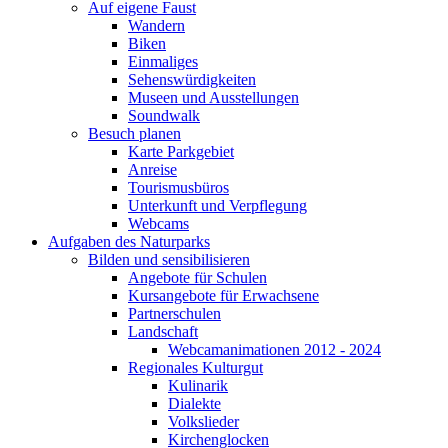
Auf eigene Faust
Wandern
Biken
Einmaliges
Sehenswürdigkeiten
Museen und Ausstellungen
Soundwalk
Besuch planen
Karte Parkgebiet
Anreise
Tourismusbüros
Unterkunft und Verpflegung
Webcams
Aufgaben des Naturparks
Bilden und sensibilisieren
Angebote für Schulen
Kursangebote für Erwachsene
Partnerschulen
Landschaft
Webcamanimationen 2012 - 2024
Regionales Kulturgut
Kulinarik
Dialekte
Volkslieder
Kirchenglocken