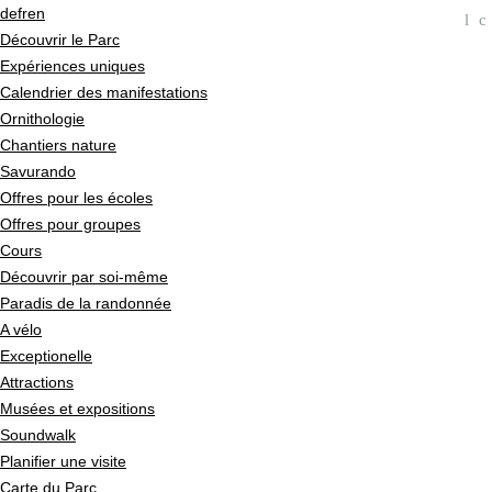
Navigation Rapide
Navigieren in Pfyn-Finges
Page d'accueil
de
fr
en
l
c
Navigation
Découvrir le Parc
Contenu
Expériences uniques
Contact
Calendrier des manifestations
Sitemap
Ornithologie
Recherche
Chantiers nature
Savurando
Offres pour les écoles
Offres pour groupes
Cours
Découvrir par soi-même
Paradis de la randonnée
A vélo
Exceptionelle
Attractions
Musées et expositions
Soundwalk
Planifier une visite
Carte du Parc