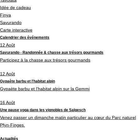
Tavolata
Idée de cadeau
Finya
Savurando
Carte interactive
Calendrier des événements
12
Août
Savurando - Randonnée & chasse aux trésors gourmands
Participez à la chasse aux trésors gourmands
12
Août
Gypaète barbu et l'habitat alpin
Gypaète barbu et l'habitat alpin sur la Gemmi
16
Août
Une pause yoga dans les vignobles de Salgesch
Venez passer un dimanche matin particulier au cœur du Parc naturel
Pfyn-Finges.
Actualités