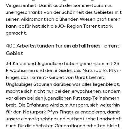
f
Vergessenheit. Damit auch der Sommertourismus
y
uneingeschränkt von der Schönheit des Gebietes mit
seinen wildromantisch blühenden Wiesen profitieren
n
kann; dafür hat sich die JO- Region Torrent stark
-
gemacht.
F
400 Arbeitsstunden für ein abfallfreies Torrent-
i
Gebiet
n
34 Kinder und Jugendliche haben gemeinsam mit 25
g
Erwachsenen und den 6 Guides des Naturparks Pfyn-
Finges das Torrent- Gebiet von Unrat befreit.
e
Ungläubiges Staunen darüber, was alles liegenbleibt,
s
machte sich nicht nur bei den erwachsenen, sondern
vor allem bei den jugendlichen Putztag-Teilnehmern
breit. Die Erfahrung wird zum Ansporn, sich weiterhin
für den Naturpark Pfyn-Finges zu engagieren, damit
unsere einmalig schöne und authentische Landschaft
auch für die nächsten Generationen erhalten bleibt.