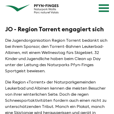
Q
N
Home
u
page
a
Navigation
i
v
Content
c
Contact
JO - Region Torrent engagiert sich
k
i
Sitemap
n
g
Search
Die Jugendorganisation Region Torrent bedankt sich
a
i
bei ihrem Sponsor, den Torrent-Bahnen Leukerbad-
v
Albinen, mit einem Wellnesstag fürs Skigebiet. 32
e
i
Kinder und Jugendliche haben beim Clean up Day
g
r
unter der Leitung des Naturparks Pfyn-Finges
a
Sportgeist bewiesen.
e
t
n
i
Die Region «Torrent» der Naturparkgemeinden
Leukerbad und Albinen kennen die meisten Besucher
o
i
von ihrer winterlichen Seite. Doch die regen
n
n
Schneesportaktivitäten fordern auch einen nicht zu
unterschätzenden Tribut. Manch ein Plakat, manch
P
eine Skistange wird herausgerissen und gerät in