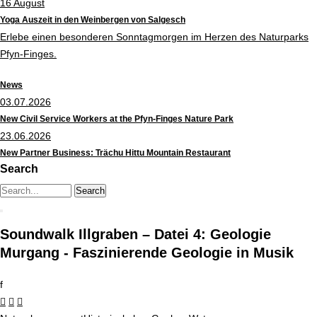
16
August
Yoga Auszeit in den Weinbergen von Salgesch
Erlebe einen besonderen Sonntagmorgen im Herzen des Naturparks
Pfyn-Finges.
News
03.07.2026
New Civil Service Workers at the Pfyn-Finges Nature Park
23.06.2026
New Partner Business: Trächu Hittu Mountain Restaurant
Search
Search string (at lest 3 signs)
Soundwalk Illgraben – Datei 4: Geologie
Murgang - Faszinierende Geologie in Musik
f


