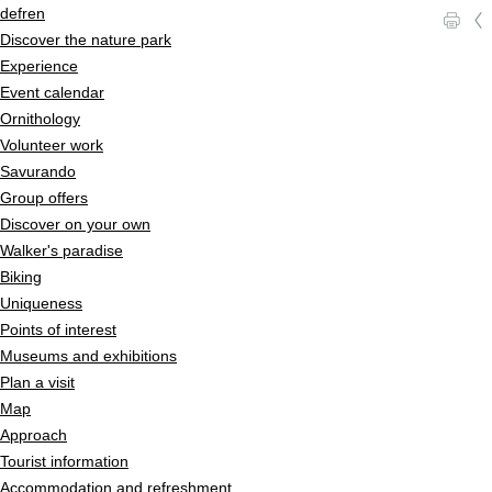
Quick navigation
Navigieren in Pfyn-Finges
Home page
de
fr
en
l
c
Navigation
Discover the nature park
Content
Experience
Contact
Event calendar
Sitemap
Ornithology
Search
Volunteer work
Savurando
Group offers
Discover on your own
Walker's paradise
Biking
Uniqueness
Points of interest
Museums and exhibitions
Plan a visit
Map
Approach
Tourist information
Accommodation and refreshment