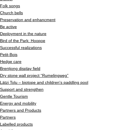
Folk songs
Church bells
Preservation and enhancment
Be active
Deployment in the nature
Bird of the Park: Hoopoe
Successful realizations
Petit-Bois
Hedge care
Brentjong display field
Dry stone wall project “Rumelingweg”
Lätzi Tolu – biotope and children's paddling pool
Support and strengthen
Gentle Tourism
Energy and mobility
Partners and Products
Partners
Labelled products