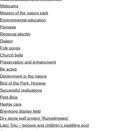
Webcams
Mission of the nature park
Environmental education
Paysage
Regional identity
Dialect
Folk songs
Church bells
Preservation and enhancment
Be active
Deployment in the nature
Bird of the Park: Hoopoe
Successful realizations
Petit-Bois
Hedge care
Brentjong display field
Dry stone wall project “Rumelingweg”
Lätzi Tolu – biotope and children's paddling pool