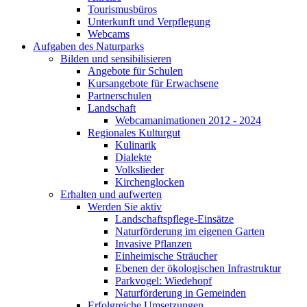
Tourismusbüros
Unterkunft und Verpflegung
Webcams
Aufgaben des Naturparks
Bilden und sensibilisieren
Angebote für Schulen
Kursangebote für Erwachsene
Partnerschulen
Landschaft
Webcamanimationen 2012 - 2024
Regionales Kulturgut
Kulinarik
Dialekte
Volkslieder
Kirchenglocken
Erhalten und aufwerten
Werden Sie aktiv
Landschaftspflege-Einsätze
Naturförderung im eigenen Garten
Invasive Pflanzen
Einheimische Sträucher
Ebenen der ökologischen Infrastruktur
Parkvogel: Wiedehopf
Naturförderung in Gemeinden
Erfolgreiche Umsetzungen