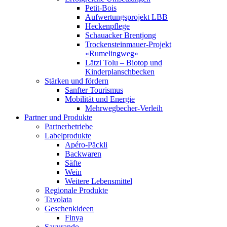
Petit-Bois
Aufwertungsprojekt LBB
Heckenpflege
Schauacker Brentjong
Trockensteinmauer-Projekt
«Rumelingweg»
Lätzi Tolu – Biotop und
Kinderplanschbecken
Stärken und fördern
Sanfter Tourismus
Mobilität und Energie
Mehrwegbecher-Verleih
Partner und Produkte
Partnerbetriebe
Labelprodukte
Apéro-Päckli
Backwaren
Säfte
Wein
Weitere Lebensmittel
Regionale Produkte
Tavolata
Geschenkideen
Finya
Savurando