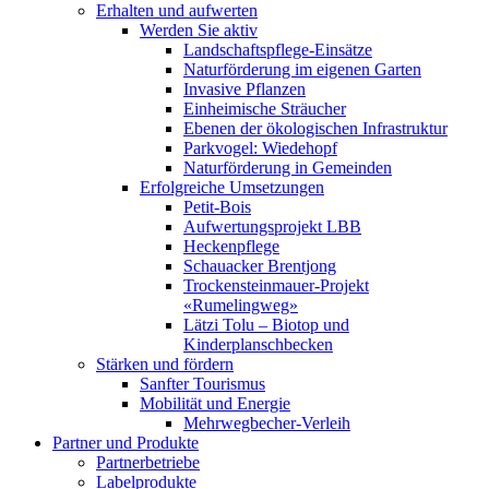
Erhalten und aufwerten
Werden Sie aktiv
Landschaftspflege-Einsätze
Naturförderung im eigenen Garten
Invasive Pflanzen
Einheimische Sträucher
Ebenen der ökologischen Infrastruktur
Parkvogel: Wiedehopf
Naturförderung in Gemeinden
Erfolgreiche Umsetzungen
Petit-Bois
Aufwertungsprojekt LBB
Heckenpflege
Schauacker Brentjong
Trockensteinmauer-Projekt
«Rumelingweg»
Lätzi Tolu – Biotop und
Kinderplanschbecken
Stärken und fördern
Sanfter Tourismus
Mobilität und Energie
Mehrwegbecher-Verleih
Partner und Produkte
Partnerbetriebe
Labelprodukte