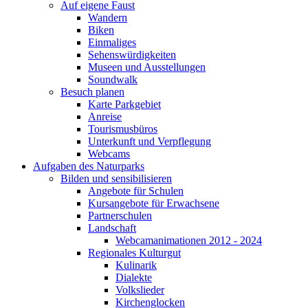
Auf eigene Faust
Wandern
Biken
Einmaliges
Sehenswürdigkeiten
Museen und Ausstellungen
Soundwalk
Besuch planen
Karte Parkgebiet
Anreise
Tourismusbüros
Unterkunft und Verpflegung
Webcams
Aufgaben des Naturparks
Bilden und sensibilisieren
Angebote für Schulen
Kursangebote für Erwachsene
Partnerschulen
Landschaft
Webcamanimationen 2012 - 2024
Regionales Kulturgut
Kulinarik
Dialekte
Volkslieder
Kirchenglocken