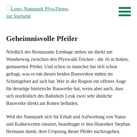
S
Startseite
N
Navigation
c
a
Inhalt
h
v
Kontakt
n
Sitemap
e
i
Geheimnisvolle Pfeiler
Suche
l
g
l
Nördlich des Restaurants Ermitage stehen sie direkt am
i
n
Wanderweg zwischen den Pfynwald-Teichen - die 16 m hohen,
e
a
gemauerten Pfeiler. Und schon so mancher hat sich schon
gefragt, was es mit diesen beiden Bauwerken mitten im
v
r
Schutzgebiet auf sich hat. Wer in der Region ein offenes Auge
i
e
für derartige historische Bauwerke hat, weiss aber auch, dass
g
sich nordöstlich des Bahnhofs Leuk zwei sehr ähnliche
n
a
Bauwerke direkt am Rotten befinden.
t
i
i
Weil der Naturpark sich für Erhalt und Aufwertung von Natur-
n
o
und Kulturwerten einsetzt, beauftragte er den Historiker Stephan
P
n
Hermann damit, dem Ursprung dieser Pfeiler nachzugehen.