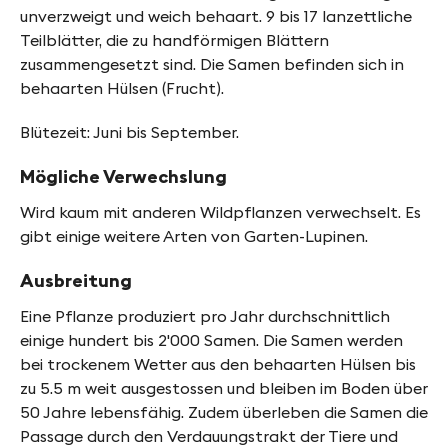
f
unverzweigt und weich behaart. 9 bis 17 lanzettliche
y
Teilblätter, die zu handförmigen Blättern
zusammengesetzt sind. Die Samen befinden sich in
n
behaarten Hülsen (Frucht).
-
Blütezeit: Juni bis September.
F
i
Mögliche Verwechslung
n
Wird kaum mit anderen Wildpflanzen verwechselt. Es
gibt einige weitere Arten von Garten-Lupinen.
g
e
Ausbreitung
s
Eine Pflanze produziert pro Jahr durchschnittlich
einige hundert bis 2'000 Samen. Die Samen werden
bei trockenem Wetter aus den behaarten Hülsen bis
zu 5.5 m weit ausgestossen und bleiben im Boden über
50 Jahre lebensfähig. Zudem überleben die Samen die
Passage durch den Verdauungstrakt der Tiere und