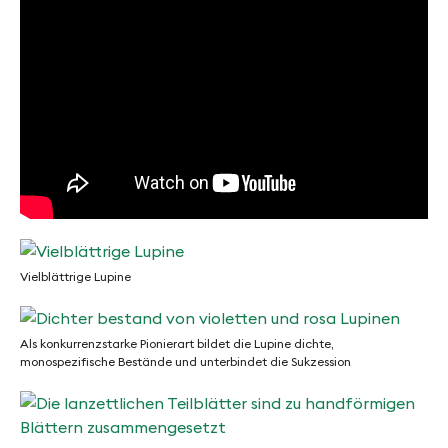
Vielblättrige Lupine
Vielblättrige
Lupine
Als konkurrenzstarke Pionierart bildet die Lupine dichte,
monospezifische Bestände und unterbindet die Sukzession
©
Als
Naturpark
konkurrenzstarke
Pfyn-