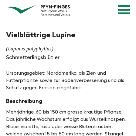
S
N
Startseite
c
Navigation
a
Inhalt
h
v
Kontakt
n
Sitemap
Vielblättrige Lupine
e
i
Suche
l
g
(Lupinus polyphyllus)
l
i
Schmetterlingsblütler
n
e
a
Ursprungsgebiet: Nordamerika, als Zier- und
v
r
Futterpflanze, sowie zur Bodenverbesserung und als
i
e
Schutz gegen Erosion eingeführt.
g
n
a
Beschreibung
t
i
Mehrjährige, 60 bis 150 cm grosse krautige Pflanze.
i
n
Das jährliche Wachstum erfolgt aus Wurzelknospen.
o
Blaue, violette, rosa oder weisse Blütentrauben,
P
n
welche zwischen 15 bis 50 cm lang werden. Stängel