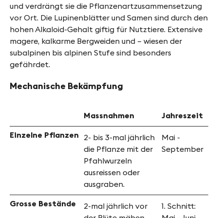
und verdrängt sie die Pflanzenartzusammensetzung
vor Ort. Die Lupinenblätter und Samen sind durch den
hohen Alkaloid-Gehalt giftig für Nutztiere. Extensive
magere, kalkarme Bergweiden und – wiesen der
subalpinen bis alpinen Stufe sind besonders
gefährdet.
Mechanische Bekämpfung
Massnahmen
Jahreszeit
Einzelne Pflanzen
2- bis 3-mal jährlich
Mai -
die Pflanze mit der
September
Pfahlwurzeln
ausreissen oder
ausgraben.
Grosse Bestände
2-mal jährlich vor
1. Schnitt:
der Blüte mähen
Mai - Juni