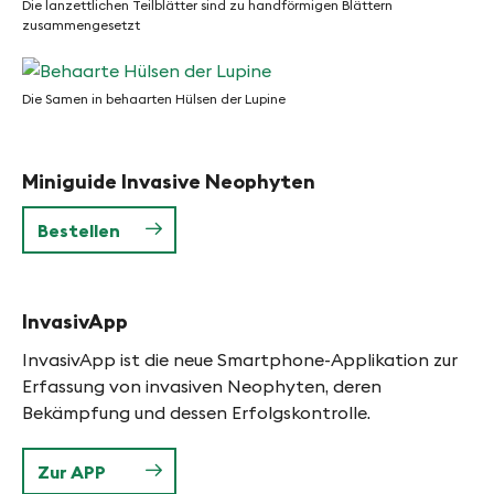
Pionierart
Die lanzettlichen Teilblätter sind zu handförmigen Blättern
Finges
zusammengesetzt
bildet
die
Die
Lupine
lanzettlichen
Die Samen in behaarten Hülsen der Lupine
dichte,
Teilblätter
monospezifische
Die
sind
Bestände
Samen
zu
Miniguide Invasive Neophyten
und
in
handförmigen
unterbindet
behaarten
Blättern
Bestellen
die
Hülsen
zusammengesetzt
Sukzession
der
Lupine
InvasivApp
InvasivApp ist die neue Smartphone-Applikation zur
Erfassung von invasiven Neophyten, deren
Bekämpfung und dessen Erfolgskontrolle.
Zur APP